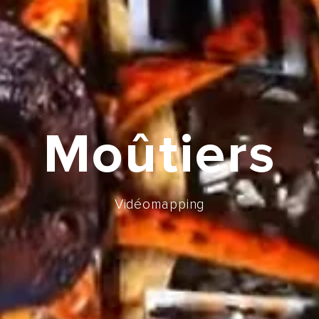
Moûtiers
Vidéomapping